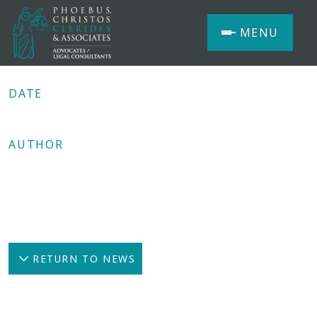
MENU
DATE
14/10/2010
AUTHOR
Dr. Christos Clerides
Share
RETURN TO NEWS