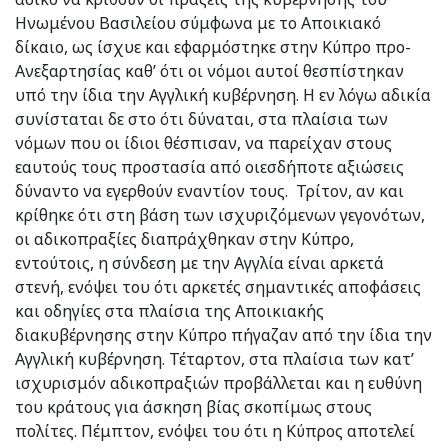
Ηνωμένου Βασιλείου σύμφωνα με το Αποικιακό
δίκαιο, ως ίσχυε και εφαρμόστηκε στην Κύπρο προ-
Ανεξαρτησίας καθ’ ότι οι νόμοι αυτοί θεσπίστηκαν
υπό την ίδια την Αγγλική κυβέρνηση. Η εν λόγω αδικία
συνίσταται δε στο ότι δύναται, στα πλαίσια των
νόμων που οι ίδιοι θέσπισαν, να παρείχαν στους
εαυτούς τους προστασία από οιεσδήποτε αξιώσεις
δύναντο να εγερθούν εναντίον τους. Τρίτον, αν και
κρίθηκε ότι στη βάση των ισχυριζόμενων γεγονότων,
οι αδικοπραξίες διαπράχθηκαν στην Κύπρο,
εντούτοις, η σύνδεση με την Αγγλία είναι αρκετά
στενή, ενόψει του ότι αρκετές σημαντικές αποφάσεις
και οδηγίες στα πλαίσια της Αποικιακής
διακυβέρνησης στην Κύπρο πήγαζαν από την ίδια την
Αγγλική κυβέρνηση. Τέταρτον, στα πλαίσια των κατ’
ισχυρισμόν αδικοπραξιών προβάλλεται και η ευθύνη
του κράτους για άσκηση βίας σκοπίμως στους
πολίτες. Πέμπτον, ενόψει του ότι η Κύπρος αποτελεί