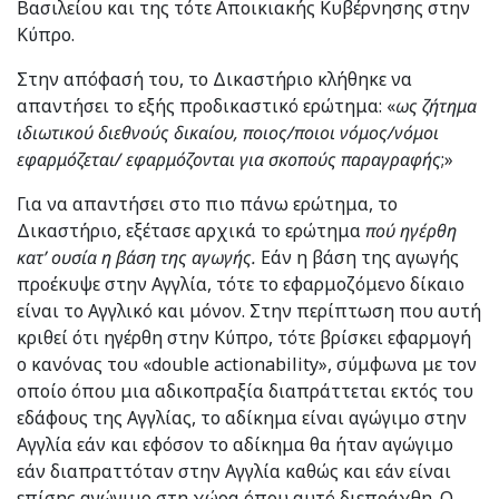
Βασιλείου και της τότε Αποικιακής Κυβέρνησης στην
Κύπρο.
Στην απόφασή του, το Δικαστήριο κλήθηκε να
απαντήσει το εξής προδικαστικό ερώτημα: «
ως ζήτημα
ιδιωτικού διεθνούς δικαίου, ποιος/ποιοι νόμος/νόμοι
εφαρμόζεται/ εφαρμόζονται για σκοπούς παραγραφής
;»
Για να απαντήσει στο πιο πάνω ερώτημα, το
Δικαστήριο, εξέτασε αρχικά το ερώτημα
πού ηγέρθη
κατ’ ουσία η βάση της αγωγής.
Εάν η βάση της αγωγής
προέκυψε στην Αγγλία, τότε το εφαρμοζόμενο δίκαιο
είναι το Αγγλικό και μόνον. Στην περίπτωση που αυτή
κριθεί ότι ηγέρθη στην Κύπρο, τότε βρίσκει εφαρμογή
ο κανόνας του «double actionability», σύμφωνα με τον
οποίο όπου μια αδικοπραξία διαπράττεται εκτός του
εδάφους της Αγγλίας, το αδίκημα είναι αγώγιμο στην
Αγγλία εάν και εφόσον το αδίκημα θα ήταν αγώγιμο
εάν διαπραττόταν στην Αγγλία καθώς και εάν είναι
επίσης αγώγιμο στη χώρα όπου αυτό διεπράχθη. Ο