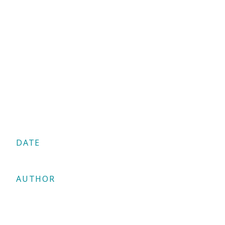
DATE
25/02/2018
AUTHOR
Dr. Christos Clerides
Share