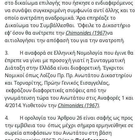
στο δικαίωμα επιλογής που ήσκησε ο ενδιαφερόμενος
να συνάψει συγκεκριμένη συμφωνία αντί άλλης και το
οποίο ανετράπη αναδρομικά. Άρα επηρέαζε το
Δικαίωμα του Συμβάλλεσθαι.
Όφειλε το Δικαστήριο
εφ’ όσον θα ανέτρεπε την
Chimonides
(1967)
να
αιτιολογήσει την απόφασή του για την ανατροπή.
3. Η αναφορά σε Ελληνική Νομολογία που έγινε θα
έπρεπε να γίνει με προσοχή γιατί η Συνταγματική
Διάταξη στην Ελλάδα είναι διαφορετική. Έγκριτοι
Νομικοί όπως Λοΐζου Πρ. Πρ. Ανωτάτου Δικαστηρίου
και Τορναρίτης, Πρώην Γενικός Εισαγγελέας,
εκφράζουν διαφορετικές απόψεις από την
γνωμάτευση τώρα του Ανωτάτου στις Αναφορές 1 και
4/2014. Υιοθετούν την
Chimonides
(1967)
.
4. Η ορολογία του Άρθρου 26 είναι σαφής ως προς
την εμβέλεια του όπως μέχρι σήμερα ερμηνεύθηκε σε
σωρεία αποφάσεων του Ανωτάτου στη βάση