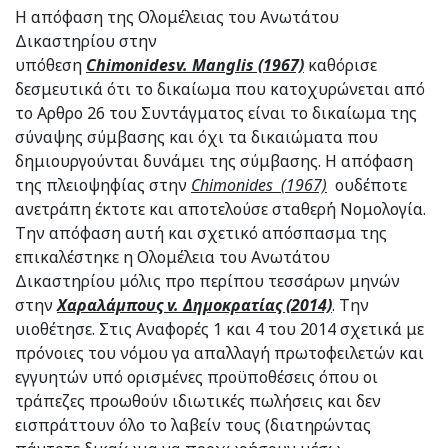
Η απόφαση της Ολομέλειας του Ανωτάτου
Δικαστηρίου στην
υπόθεση
Chimonides
v
.
Manglis
(1967)
καθόρισε
δεσμευτικά ότι το δικαίωμα που κατοχυρώνεται από
το Αρθρο 26 του Συντάγματος είναι το δικαίωμα της
σύναψης σύμβασης και όχι τα δικαιώματα που
δημιουργούνται δυνάμει της σύμβασης. Η απόφαση
της πλειοψηφίας στην
Chimonides
(1967)
ουδέποτε
ανετράπη έκτοτε και αποτελούσε σταθερή Νομολογία.
Την απόφαση αυτή και σχετικό απόσπασμα της
επικαλέστηκε η Ολομέλεια του Ανωτάτου
Δικαστηρίου μόλις προ περίπου τεσσάρων μηνών
στην
Χαραλάμπους
v
. Δημοκρατίας (2014)
. Την
υιοθέτησε. Στις Αναφορές 1 και 4 του 2014 σχετικά με
πρόνοιες του νόμου γα απαλλαγή πρωτοφειλετών και
εγγυητών υπό ορισμένες προϋποθέσεις όπου οι
τράπεζες προωθούν ιδιωτικές πωλήσεις και δεν
εισπράττουν όλο το λαβείν τους (διατηρώντας