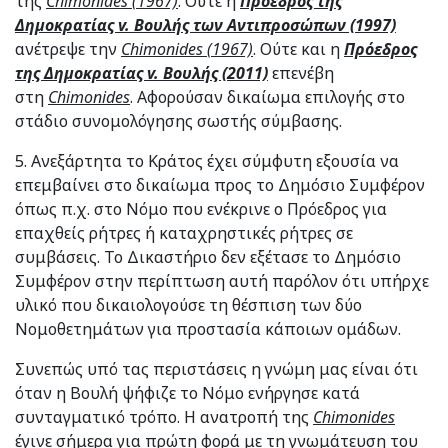
της
Chimonides
(1967)
. Ούτε η
Πρόεδρος της
Δημοκρατίας
v
. Βουλής των Αντιπροσώπων (1997)
ανέτρεψε την
Chimonides
(1967)
. Ούτε και η
Πρόεδρος
της Δημοκρατίας
v
. Βουλής (2011)
επενέβη
στη
Chimonides
. Αφορούσαν δικαίωμα επιλογής στο
στάδιο συνομολόγησης σωστής σύμβασης.
5. Ανεξάρτητα το Κράτος έχει σύμφυτη εξουσία να
επεμβαίνει στο δικαίωμα προς το Δημόσιο Συμφέρον
όπως π.χ. στο Νόμο που ενέκρινε ο Πρόεδρος για
επαχθείς ρήτρες ή καταχρηστικές ρήτρες σε
συμβάσεις. Το Δικαστήριο δεν εξέτασε το Δημόσιο
Συμφέρον στην περίπτωση αυτή παρόλον ότι υπήρχε
υλικό που δικαιολογούσε τη θέσπιση των δύο
Νομοθετημάτων για προστασία κάποιων ομάδων.
Συνεπώς υπό τας περιστάσεις η γνώμη μας είναι ότι
όταν η Βουλή ψήφιζε το Νόμο ενήργησε κατά
συνταγματικό τρόπο. Η ανατροπή της
Chimonides
έγινε σήμερα για πρώτη φορά με τη γνωμάτευση του