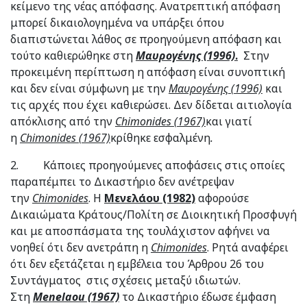
κείμενο της νέας απόφασης. Ανατρεπτική απόφαση
μπορεί δικαιολογημένα να υπάρξει όπου
διαπιστώνεται λάθος σε προηγούμενη απόφαση και
τούτο καθιερώθηκε στη
Μαυρογένης (1996)
.
Στην
προκειμένη περίπτωση η απόφαση είναι συνοπτική
και δεν είναι σύμφωνη με την
Μαυρογένης (1996)
και
τις αρχές που έχει καθιερώσει. Δεν δίδεται αιτιολογία
απόκλισης από την
Chimonides
(1967)
και γιατί
η
Chimonides
(1967)
κρίθηκε εσφαλμένη
.
2. Κάποιες προηγούμενες αποφάσεις στις οποίες
παραπέμπει το Δικαστήριο δεν ανέτρεψαν
την
Chimonides
. Η
Μενελάου (1982)
αφορούσε
Δικαιώματα Κράτους/Πολίτη σε Διοικητική Προσφυγή
και με αποσπάσματα της τουλάχιστον αφήνει να
νοηθεί ότι δεν ανετράπη η
Chimonides
. Ρητά αναφέρει
ότι δεν εξετάζεται η εμβέλεια του Άρθρου 26 του
Συντάγματος στις σχέσεις μεταξύ ιδιωτών.
Στη
Menelaou
(1967)
το Δικαστήριο έδωσε έμφαση