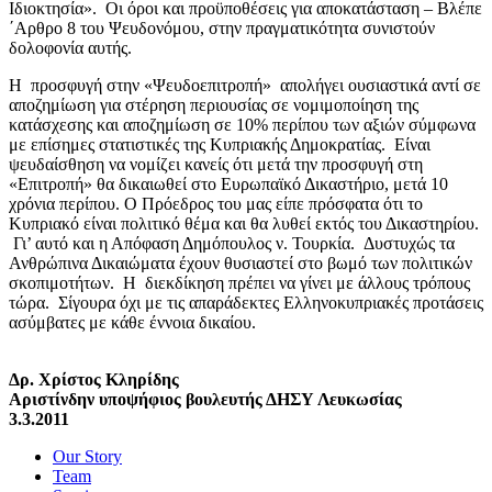
Ιδιοκτησία». Οι όροι και προϋποθέσεις για αποκατάσταση – Βλέπε
΄Αρθρο 8 του Ψευδονόμου, στην πραγματικότητα συνιστούν
δολοφονία αυτής.
Η προσφυγή στην «Ψευδοεπιτροπή» απολήγει ουσιαστικά αντί σε
αποζημίωση για στέρηση περιουσίας σε νομιμοποίηση της
κατάσχεσης και αποζημίωση σε 10% περίπου των αξιών σύμφωνα
με επίσημες στατιστικές της Κυπριακής Δημοκρατίας. Είναι
ψευδαίσθηση να νομίζει κανείς ότι μετά την προσφυγή στη
«Επιτροπή» θα δικαιωθεί στο Ευρωπαϊκό Δικαστήριο, μετά 10
χρόνια περίπου. Ο Πρόεδρος του μας είπε πρόσφατα ότι το
Κυπριακό είναι πολιτικό θέμα και θα λυθεί εκτός του Δικαστηρίου.
Γι’ αυτό και η Απόφαση Δημόπουλος ν. Τουρκία. Δυστυχώς τα
Ανθρώπινα Δικαιώματα έχουν θυσιαστεί στο βωμό των πολιτικών
σκοπιμοτήτων. Η διεκδίκηση πρέπει να γίνει με άλλους τρόπους
τώρα. Σίγουρα όχι με τις απαράδεκτες Ελληνοκυπριακές προτάσεις
ασύμβατες με κάθε έννοια δικαίου.
Δρ. Χρίστος Κληρίδης
Αριστίνδην υποψήφιος βουλευτής ΔΗΣΥ Λευκωσίας
3.3.2011
Our Story
Team