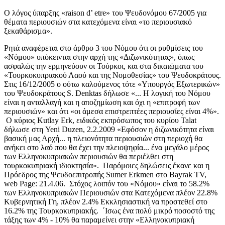
Ο λόγος ύπαρξης «raison d’ etre» του Ψευδονόμου 67/2005 για
θέματα περιουσιών στα κατεχόμενα είναι «το περιουσιακό
ξεκαθάρισμα».
Ρητά αναφέρεται στο άρθρο 3 του Νόμου ότι οι ρυθμίσεις του
«Νόμου» υπόκεινται στην αρχή της «Διζωνικότητας», όπως
ασφαλώς την ερμηνεύουν οι Τούρκοι, και στα δικαιώματα του
«Τουρκοκυπριακού Λαού και της Νομοθεσίας» του Ψευδοκράτους.
Στις 16/12/2005 ο ούτω καλούμενος τότε «Υπουργός Εξωτερικών»
του Ψευδοκράτους S. Denktas δήλωσε «... Η λογική του Νόμου
είναι η ανταλλαγή και η αποζημίωση και όχι η «επιτροφή των
περιουσιών» και ότι «οι άμεσα επιστρεπτέες περιουσίες είναι 4%».
Ο κύριος Kutlay Erk, ειδικός εκπρόσωπος του κυρίου Talat
δήλωσε στη Yeni Duzen, 2.2.2009 «Εφόσον η διζωνικότητα είναι
βασική μας Αρχή... η πλειονότητα περιουσιών στη περιοχή θα
ανήκει στο λαό που θα έχει την πλειοψηφία... ένα μεγάλο μέρος
των Ελληνοκυπριακών περιουσιών θα περιέλθει στη
τουρκοκυπριακή ιδιοκτησία». Παρόμοιες δηλώσεις έκανε και η
Πρόεδρος της Ψευδοεπιτροπής Sumer Erkmen στο Bayrak TV,
web Page: 21.4.06. Στόχος λοιπόν του «Νόμου» είναι το 58.2%
των Ελληνοκυπριακών Περιουσιών στα Κατεχόμενα πλέον 22.8%
Κυβερνητική Γη, πλέον 2.4% Εκκλησιαστική να προστεθεί στο
16.2% της Τουρκοκυπριακής. ΄Ισως ένα πολύ μικρό ποσοστό της
τάξης των 4% - 10% θα παραμείνει στην «Ελληνοκυπριακή