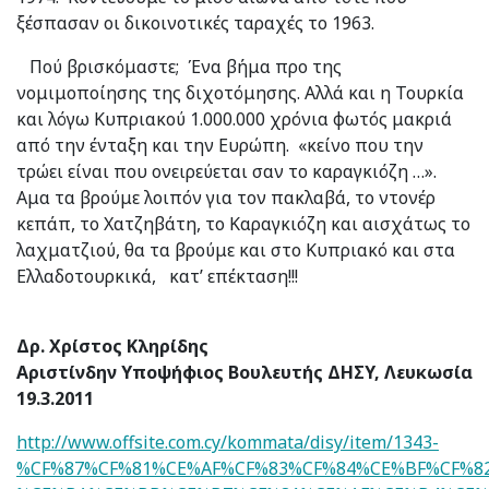
ξέσπασαν οι δικοινοτικές ταραχές το 1963.
Πού βρισκόμαστε; Ένα βήμα προ της
νομιμοποίησης της διχοτόμησης. Αλλά και η Τουρκία
και λόγω Κυπριακού 1.000.000 χρόνια φωτός μακριά
από την ένταξη και την Ευρώπη. «κείνο που την
τρώει είναι που ονειρεύεται σαν το καραγκιόζη …».
Αμα τα βρούμε λοιπόν για τον πακλαβά, το ντονέρ
κεπάπ, το Χατζηβάτη, το Καραγκιόζη και αισχάτως το
λαχματζιού, θα τα βρούμε και στο Κυπριακό και στα
Ελλαδοτουρκικά, κατ’ επέκταση!!!
Δρ. Χρίστος Κληρίδης
Αριστίνδην Υποψήφιος Βουλευτής ΔHΣY, Λευκωσία
19.3.2011
http://www.offsite.com.cy/kommata/disy/item/1343-
%CF%87%CF%81%CE%AF%CF%83%CF%84%CE%BF%CF%82