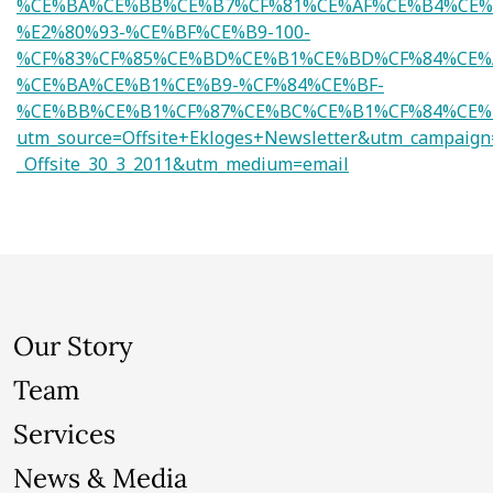
%CE%BA%CE%BB%CE%B7%CF%81%CE%AF%CE%B4%CE%
%E2%80%93-%CE%BF%CE%B9-100-
%CF%83%CF%85%CE%BD%CE%B1%CE%BD%CF%84%CE%
%CE%BA%CE%B1%CE%B9-%CF%84%CE%BF-
%CE%BB%CE%B1%CF%87%CE%BC%CE%B1%CF%84%CE%B
utm_source=Offsite+Ekloges+Newsletter&utm_campaign
_Offsite_30_3_2011&utm_medium=email
Our Story
Team
Services
News & Media