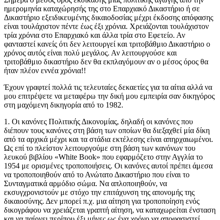
ημερομηνία καταχώρησής της στο Επαρχιακό Δικαστήριο ή σε
Δικαστήριο εξειδικευμένης δικαιοδοσίας μέχρι έκδοσης απόφασης
είναι τουλάχιστον πέντε έως έξι χρόνια. Χρειάζονται τουλάχιστον
τρία χρόνια στο Επαρχιακό και άλλα τρία στο Εφετείο. Αν
φανταστεί κανείς ότι δεν λειτουργεί και τριτοβάθμιο Δικαστήριο ο
χρόνος αυτός είναι πολύ μεγάλος. Αν λειτουργούσε και
τριτοβάθμιο δικαστήριο δεν θα εκπλαγόμουν αν ο μέσος όρος θα
ήταν πλέον εννέα χρόνια!!
Έχουν γραφτεί πολλά τις τελευταίες δεκαετίες για τα αίτια αλλά να
μου επιτρέψετε να μεταφέρω την δική μου εμπειρία σαν δικηγόρος
στη μαχόμενη δικηγορία από το 1982.
1. Οι κανόνες Πολιτικής Δικονομίας, δηλαδή οι κανόνες που
διέπουν τους κανόνες στη βάση των οποίων θα διεξαχθεί μία δίκη
από τα αρχικά μέχρι και τα στάδια εκτέλεσης είναι απηρχαιωμένοι.
Ως επί το πλείστον λειτουργούμε στη βάση των κανόνων του
λευκού βιβλίου «White Book» που εφαρμόζετο στην Αγγλία το
1954 με ορισμένες τροποποιήσεις. Οι κανόνες αυτοί πρέπει άμεσα
να τροποποιηθούν από το Ανώτατο Δικαστήριο που είναι το
Συνταγματικά αρμόδιο σώμα. Να απλοποιηθούν, να
εκσυγχρονιστούν με στόχο την επιτάχυνση της απονομής της
δικαιοσύνης. Δεν μπορεί π.χ. μια αίτηση για τροποποίηση ενός
δικογράφου να χρειάζεται γραπτή αίτηση, να καταχωρείται ένσταση
και να παίρνει περίπου έξι μήνες ως ένα χρόνο να αποφασιστεί.