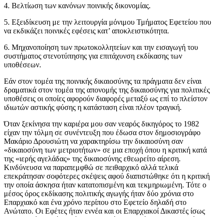
4. Βελτίωση των κανόνων ποινικής δικονομίας.
5. Εξειδίκευση με την λειτουργία μόνιμου Τμήματος Εφετείου που
να εκδικάζει ποινικές εφέσεις κατ’ αποκλειστικότητα.
6. Μηχανοποίηση των πρωτοκολλητείων και την εισαγωγή του
συστήματος στενοτύπησης για επιτάχυνση εκδίκασης των
υποθέσεων.
Εάν στον τομέα της ποινικής δικαιοσύνης τα πράγματα δεν είναι
δραματικά στον τομέα της απονομής της δικαιοσύνης για πολιτικές
υποθέσεις οι οποίες αφορούν διαφορές μεταξύ ως επί το πλείστον
ιδιωτών αστικής φύσης η κατάσταση είναι πλέον τραγική.
Όταν ξεκίνησα την καριέρα μου σαν νεαρός δικηγόρος το 1982
είχαν την τόλμη σε συνέντευξη που έδωσα στον δημοσιογράφο
Μακάριο Δρουσιώτη να χαρακτηρίσω την δικαιοσύνη σαν
«δικαιοσύνη των μετριοτήτων» σε μια εποχή όπου η κριτική κατά
της «ιερής αγελάδας» της δικαιοσύνης εθεωρείτο αίρεση.
Κινδύνευσα να παραπεμφθώ σε πειθαρχικό αλλά τελικά
επεκράτησαν σοφότερες σκέψεις αφού διαπιστώθηκε ότι η κριτική
την οποία άσκησα ήταν κατατοπισμένη και τεκμηριωμένη. Τότε ο
μέσος όρος εκδίκασης πολιτικής αγωγής ήταν δύο χρόνια στο
Επαρχιακό και ένα χρόνο περίπου στο Εφετείο δηλαδή στο
Ανώτατο. Οι Εφέτες ήταν εννέα και οι Επαρχιακοί Δικαστές ίσως