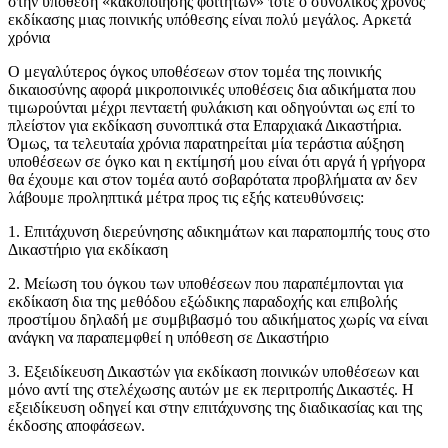
στην υπόθεση «κακοποίησης φοιτητών» τότε ο συνολικός χρόνος
εκδίκασης μιας ποινικής υπόθεσης είναι πολύ μεγάλος. Αρκετά
χρόνια
Ο μεγαλύτερος όγκος υποθέσεων στον τομέα της ποινικής
δικαιοσύνης αφορά μικροποινικές υποθέσεις δια αδικήματα που
τιμωρούνται μέχρι πενταετή φυλάκιση και οδηγούνται ως επί το
πλείστον για εκδίκαση συνοπτικά στα Επαρχιακά Δικαστήρια.
Όμως, τα τελευταία χρόνια παρατηρείται μία τεράστια αύξηση
υποθέσεων σε όγκο και η εκτίμησή μου είναι ότι αργά ή γρήγορα
θα έχουμε και στον τομέα αυτό σοβαρότατα προβλήματα αν δεν
λάβουμε προληπτικά μέτρα προς τις εξής κατευθύνσεις:
1. Επιτάχυνση διερεύνησης αδικημάτων και παραπομπής τους στο
Δικαστήριο για εκδίκαση
2. Μείωση του όγκου των υποθέσεων που παραπέμπονται για
εκδίκαση δια της μεθόδου εξώδικης παραδοχής και επιβολής
προστίμου δηλαδή με συμβιβασμό του αδικήματος χωρίς να είναι
ανάγκη να παραπεμφθεί η υπόθεση σε Δικαστήριο
3. Εξειδίκευση Δικαστών για εκδίκαση ποινικών υποθέσεων και
μόνο αντί της στελέχωσης αυτών με εκ περιτροπής Δικαστές. Η
εξειδίκευση οδηγεί και στην επιτάχυνσης της διαδικασίας και της
έκδοσης αποφάσεων.