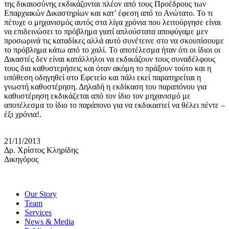
της δικαιοσύνης εκδικάζονται πλέον από τους Προέδρους των
Επαρχιακών Δικαστηρίων και κατ’ έφεση από το Ανώτατο. Το τι
πέτυχε ο μηχανισμός αυτός στα λίγα χρόνια που λειτούργησε είναι
να επιδεινώσει το πρόβλημα γιατί απλούστατα αποφύγαμε μεν
προσωρινά τις καταδίκες αλλά αυτό συνέτεινε στο να σκουπίσουμε
το πρόβλημα κάτω από το χαλί. Το αποτέλεσμα ήταν ότι οι ίδιοι οι
Δικαστές δεν είναι κατάλληλοι να εκδικάζουν τους συναδέλφους
τους δια καθυστερήσεις και όταν ακόμη το πράξουν τούτο και η
υπόθεση οδηγηθεί στο Εφετείο και πάλι εκεί παρατηρείται η
γνωστή καθυστέρηση. Δηλαδή η εκδίκαση του παραπόνου για
καθυστέρηση εκδικάζεται από τον ίδιο τον μηχανισμό με
αποτέλεσμα το ίδιο το παράπονο για να εκδικαστεί να θέλει πέντε –
έξι χρόνια!.
21/11/2013
Δρ. Χρίστος Κληρίδης
Δικηγόρος
Our Story
Team
Services
News & Media