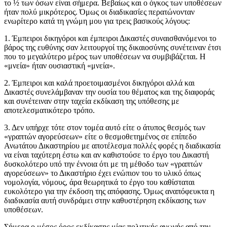
το ½ των όσων είναι σήμερα. Βεβαίως και ο όγκος των υποθέσεων
ήταν πολύ μικρότερος. Όμως οι διαδικασίες περατώνονταν
ενωρίτερο κατά τη γνώμη μου για τρεις βασικούς λόγους:
1. Έμπειροι δικηγόροι και έμπειροι Δικαστές συναισθανόμενοι το
βάρος της ευθύνης σαν λειτουργοί της δικαιοσύνης συνέτειναν έτσι
που το μεγαλύτερο μέρος των υποθέσεων να συμβιβάζεται. Η
«μνεία» ήταν ουσιαστική «μνεία».
2. Έμπειροι και καλά προετοιμασμένοι δικηγόροι αλλά και
Δικαστές συνελάμβαναν την ουσία του θέματος και της διαφοράς
και συνέτειναν στην ταχεία εκδίκαση της υπόθεσης με
αποτελεσματικότερο τρόπο.
3. Δεν υπήρχε τότε στον τομέα αυτό είτε ο άτυπος θεσμός των
«γραπτών αγορεύσεων» είτε ο θεσμοθετημένος σε επίπεδο
Ανωτάτου Δικαστηρίου με αποτέλεσμα πολλές φορές η διαδικασία
να είναι ταχύτερη έστω και αν καθιστούσε το έργο του Δικαστή
δυσκολότερο υπό την έννοια ότι με τη μέθοδο των «γραπτών
αγορεύσεων» το Δικαστήριο έχει ενώπιον του το υλικό όπως
νομολογία, νόμους, άρα θεωρητικά το έργο του καθίσταται
ευκολότερο για την έκδοση της απόφασης. Όμως αναπόφευκτα η
διαδικασία αυτή συνδράμει στην καθυστέρηση εκδίκασης των
υποθέσεων.
Σήμερα ο μέσος όρος εκδίκασης μίας πολιτικής αγωγής από την