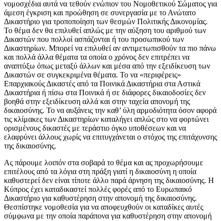
νομοσχέδια αυτά να τεθούν ενώπιον του Νομοθετικού Σώματος για
άμεση έγκριση και προώθηση σε συνεργασία με το Ανώτατο
Δικαστήριο για τροποποίηση των θεσμών Πολιτικής Δικονομίας.
Το θέμα δεν θα επιλυθεί απλώς με την αύξηση του αριθμού των
Δικαστών που πολλοί ασπάζονται ή του προσωπικού των
Δικαστηρίων. Μπορεί να επιλυθεί αν αντιμετωπισθούν τα πιο πάνω
και πολλά άλλα θέματα τα οποία ο χρόνος δεν επιτρέπει να
αναπτύξω όπως μεταξύ άλλων και μέσα από την εξειδίκευση των
Δικαστών σε συγκεκριμένα θέματα. Το να «περιφέρεις»
Επαρχιακούς Δικαστές από τα Ποινικά Δικαστήρια στα Αστικά
Δικαστήρια ή πίσω στα Ποινικά ή σε διάφορες δικαιοδοσίες δεν
βοηθά στην εξειδίκευση αλλά και στην ταχεία απονομή της
δικαιοσύνης. Το να αυξάνεις την καθ’ ύλη αρμοδιότητα όσον αφορά
τις κλίμακες των Δικαστηρίων καταλήγει απλώς στο να φορτώνει
ορισμένους δικαστές με τεράστιο όγκο υποθέσεων και να
ελαφρύνει άλλους χωρίς να επιτυγχάνεται ο στόχος της επιτάχυνσης
της δικαιοσύνης.
Ας πάρουμε λοιπόν στα σοβαρά το θέμα και ας προχωρήσουμε
επιτέλους από τα λόγια στη πράξη γιατί η δικαιοσύνη η οποία
καθυστερεί δεν είναι τίποτε άλλο παρά άρνηση της δικαιοσύνης. Η
Κύπρος έχει καταδικαστεί πολλές φορές από το Ευρωπαικό
Δικαστήριο για καθυστέρηση στην απονομή της δικαιοσύνης.
Θεσπίστηκε νομοθεσία για να αποφευχθούν οι καταδίκες αυτές
σύμφωνα με την οποία παράπονα για καθυστέρηση στην απονομή