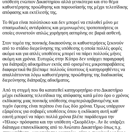
υπόθεση ενώπιον Δικαστηρίου αλλά γενικότερα και στο θέμα
καθυστέρησης προώθησης και παρουσίασής της μέχρι τελεσίδικης
απόφασης και εκτέλεσής της.
Το θέμα είναι πολύπλοκο και δεν μπορεί να επιλυθεί μόνο με
σπασμωδικές αντιδράσεις και μεμονωμένες τροποποιήσεις οι
οποίες συνιστούν απλώς χορήγηση ασπιρίνης σε βαριά ασθενή.
Στον τομέα της ποινικής δικαιοσύνης οι καθυστερήσεις ξεκινούν
από το στάδιο διερεύνησης της υπόθεσης η οποία πολλές φορές
ακόμα και για απλές υποθέσεις μπορεί να πάρει πολλούς μήνες
ακόμη και χρόνια. Ευτυχώς στην Κύπρο δεν υπάρχει παραγραφή
για διάπραξη αδικημάτων εκτός από ορισμένες μικροπαραβάσεις
διαφορετικά θα βλέπαμε πολλούς ύποπτους ή κατηγορηθέντες να
απαλλάττονται λόγω καθυστέρησης προώθησης της διαδικασίας
διερεύνησης διάπραξης αδικήματος.
Από τη στιγμή που θα κατατεθεί κατηγορητήριο στο Δικαστήριο
μέχρι εκδίκασης τελεσίδικα της απόφασης κατά μέσο όρο ο χρόνος
εκδίκασης μιας ποινικής υπόθεσης συμπεριλαμβανομένης και
τυχόν έφεσης είναι περίπου ένα έως δύο χρόνια. Όμως υπάρχουν
εξαιρέσεις για σοβαρές υποθέσεις όπου η εκδίκαση αυτή καθ'
εαυτή μπορεί να πάρει πολλά χρόνια βλέπε παράδειγμα την
«Ήλιος» πρόσφατα και την υπόθεση «Σκορδέλη». Αν δε υπάρξει
διάταγμα επανεκδίκασης από το Ανώτατο Δικαστήριο όπως π.χ.