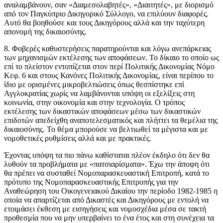
αναλαμβάνουν, σαν «Διαμεσολαβητές», «Διαιτητές», με διορισμό
από τον Παγκύπριο Δικηγορικό Σύλλογο, να επιλύουν διαφορές.
Αυτό θα βοηθούσε και τους Δικηγόρους αλλά και την ταχύτερη
απονομή της δικαιοσύνης.
8. Φοβερές καθυστερήσεις παρατηρούνται και λόγω ανεπάρκειας
των μηχανισμών εκτέλεσης των αποφάσεων. Το δίκαιο το οποίο ως
επί το πλείστον εντοπίζεται στον περί Πολιτικής Δικονομίας Νόμο
Κεφ. 6 και στους Κανόνες Πολιτικής Δικονομίας, είναι περίπου το
ίδιο με ορισμένες μικροβελτιώσεις όπως θεσπίστηκε επί
Αγγλοκρατίας χωρίς να λαμβάνονται υπόψη οι εξελίξεις στη
κοινωνία, στην οικονομία και στην τεχνολογία. Ο τρόπος
εκτέλεσης των δικαστικών αποφάσεων μέσω των δικαστικών
επιδοτών απεδείχθη αναποτελεσματικός και πλήττει τα θεμέλια της
δικαιοσύνης. Το θέμα μπορούσε να βελτιωθεί τα μέγιστα και με
νομοθετικές ρυθμίσεις αλλά και με πρακτικές.
Έχοντας υπόψη τα πιο πάνω καθίσταται πλέον έκδηλο ότι δεν θα
λυθούν τα προβλήματα με «πατσιαρίσματα». Έχω την άποψη ότι
θα πρέπει να συσταθεί Νομοπαρασκευαστική Επιτροπή, κατά το
πρότυπο της Νομοπαρασκευαστικής Επιτροπής για την
Αναθεώρηση του Οικογενειακού Δικαίου την περίοδο 1982-1985 η
οποία να απαρτίζεται από Δικαστές και Δικηγόρους με εντολή να
ετοιμάσει έκθεση με εισηγήσεις και νομοσχέδια μέσα σε τακτή
προθεσμία που να μην υπερβαίνει το ένα έτος και στη συνέχεια τα