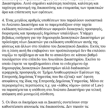
Δικαστηρίου. Αυτό σημαίνει καλύτερη ποιότητα, καλύτερη και
ταχύτερη απονομή της δικαιοσύνης και ετοιμασίας των πρακτικών
άρα και επίσπευση των εφέσεων.
4. Ένας μεγάλος αριθμός υποθέσεων που παραλύουν ουσιαστικά
το Ανώτατο Δικαστήριο και το παρεμποδίζουν στην ταχεία
εκδίκαση πολιτικών υποθέσεων αφορούν διοικητικές προσφυγές,
διορισμούς και προαγωγές δημόσιων υπαλλήλων. Υπάρχει
βεβαίως εισήγηση για την δημιουργία Διοικητικών Δικαστηρίων με
πρόσληψη νέων Δικαστών για εκδίκαση υποθέσεων αυτής της
φύσεως και άλλων στο πλαίσιο του Διοικητικού Δικαίου. Εκτός του
ότι η λύση αυτή θα επιβαρύνει τον προϋπολογισμό δεν θα επιλύσει
νομίζω το πρόβλημα αν και θα το απαυλήνει σε κάποιο βαθμό
τουλάχιστον στο επίπεδο του Ανωτάτου Δικαστηρίου. Εκείνο το
οποίο έπρεπε να προβληματίσει είναι το ενδεχόμενο όχι
δημιουργίας Διοικητικών Δικαστηρίων αλλά διαδικασιών
ιεραρχικής προσφυγής σε Τμήμα Αναθεωρητικών Εφέσεων της
Επιτροπής Δημόσιας Υπηρεσίας που θα εξέταζε κατ’ έφεση
αποφάσεις της ίδιας της Επιτροπής Δημόσιας Υπηρεσίας. Μόνο σε
περιορισμένες περιπτώσεις π.χ. για «λάθος νόμου» (error of Law)
να παραπέμπεται η υπόθεση στο Ανώτατο Δικαστήριο για τελική
απόφαση από μονομελή σύνθεση.
5. Οι ίδιοι οι δικηγόροι και οι Δικαστές συντείνουν στην
καθυστέρηση απονομής της δικαιοσύνης. Δεν τηρούν τις