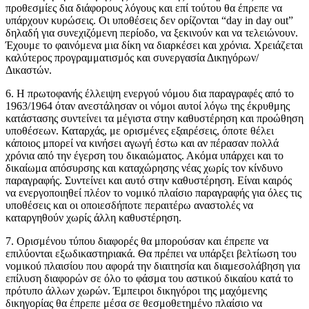
προθεσμίες δια διάφορους λόγους και επί τούτου θα έπρεπε να
υπάρχουν κυρώσεις. Οι υποθέσεις δεν ορίζονται “day in day out”
δηλαδή για συνεχιζόμενη περίοδο, να ξεκινούν και να τελειώνουν.
Έχουμε το φαινόμενα μια δίκη να διαρκέσει και χρόνια. Χρειάζεται
καλύτερος προγραμματισμός και συνεργασία Δικηγόρων/
Δικαστών.
6. Η πρωτοφανής έλλειψη ενεργού νόμου δια παραγραφές από το
1963/1964 όταν ανεστάλησαν οι νόμοι αυτοί λόγω της έκρυθμης
κατάστασης συντείνει τα μέγιστα στην καθυστέρηση και προώθηση
υποθέσεων. Καταρχάς, με ορισμένες εξαιρέσεις, όποτε θέλει
κάποιος μπορεί να κινήσει αγωγή έστω και αν πέρασαν πολλά
χρόνια από την έγερση του δικαιώματος. Ακόμα υπάρχει και το
δικαίωμα απόσυρσης και καταχώρησης νέας χωρίς τον κίνδυνο
παραγραφής. Συντείνει και αυτό στην καθυστέρηση. Είναι καιρός
να ενεργοποιηθεί πλέον το νομικό πλαίσιο παραγραφής για όλες τις
υποθέσεις και οι οποιεσδήποτε περαιτέρω αναστολές να
καταργηθούν χωρίς άλλη καθυστέρηση.
7. Ορισμένου τύπου διαφορές θα μπορούσαν και έπρεπε να
επιλύονται εξωδικαστηριακά. Θα πρέπει να υπάρξει βελτίωση του
νομικού πλαισίου που αφορά την διαιτησία και διαμεσολάβηση για
επίλυση διαφορών σε όλο το φάσμα του αστικού δικαίου κατά το
πρότυπο άλλων χωρών. Έμπειροι δικηγόροι της μαχόμενης
δικηγορίας θα έπρεπε μέσα σε θεσμοθετημένο πλαίσιο να