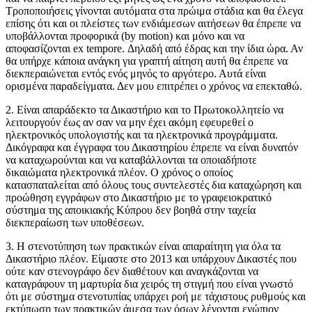
Τροποποιήσεις γίνονται αυτόματα στα πρώιμα στάδια και θα έλεγα
επίσης ότι και οι πλείστες των ενδιάμεσων αιτήσεων θα έπρεπε να
υποβάλλονται προφορικά (by motion) και μόνο και να
αποφασίζονται ex tempore. Δηλαδή από έδρας και την ίδια ώρα. Αν
θα υπήρχε κάποια ανάγκη για γραπτή αίτηση αυτή θα έπρεπε να
διεκπεραιώνεται εντός ενός μηνός το αργότερο. Αυτά είναι
ορισμένα παραδείγματα. Δεν μου επιτρέπει ο χρόνος να επεκταθώ.
2. Είναι απαράδεκτο τα Δικαστήριο και το Πρωτοκολλητείο να
λειτουργούν έως αν σαν να μην έχει ακόμη εφευρεθεί ο
ηλεκτρονικός υπολογιστής και τα ηλεκτρονικά προγράμματα.
Δικόγραφα και έγγραφα του Δικαστηρίου έπρεπε να είναι δυνατόν
να καταχωρούνται και να καταβάλλονται τα οποιαδήποτε
δικαιώματα ηλεκτρονικά πλέον. Ο χρόνος ο οποίος
κατασπαταλείται από όλους τους συντελεστές δια καταχώρηση και
προώθηση εγγράφων στο Δικαστήριο με το γραφειοκρατικό
σύστημα της αποικιακής Κύπρου δεν βοηθά στην ταχεία
διεκπεραίωση των υποθέσεων.
3. Η στενοτύπηση των πρακτικών είναι απαραίτητη για όλα τα
Δικαστήριο πλέον. Είμαστε στο 2013 και υπάρχουν Δικαστές που
ούτε καν στενογράφο δεν διαθέτουν και αναγκάζονται να
καταγράφουν τη μαρτυρία δια χειρός τη στιγμή που είναι γνωστό
ότι με σύστημα στενοτυπίας υπάρχει ροή με τάχιστους ρυθμούς και
εκτύπωση των πρακτικών άμεσα των όσων λέγονται ενώπιον